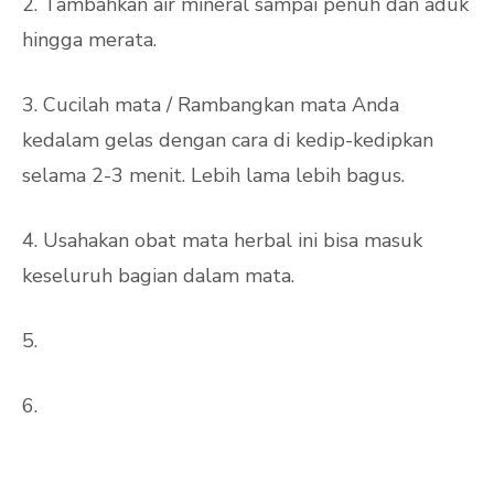
2. Tambahkan air mineral sampai penuh dan aduk
hingga merata.
3. Cucilah mata / Rambangkan mata Anda
kedalam gelas dengan cara di kedip-kedipkan
selama 2-3 menit. Lebih lama lebih bagus.
4. Usahakan obat mata herbal ini bisa masuk
keseluruh bagian dalam mata.
5.
SATU HARI CUKUP 1 KALI.
6.
Waktu paling bagus adalah setelah Maghrib –
jam 10 malam