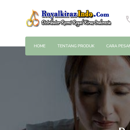
Distributor Resmi Royal Kiraz Indonesia
Royalkirazindo.Com
HOME
TENTANG PRODUK
CARA PESA