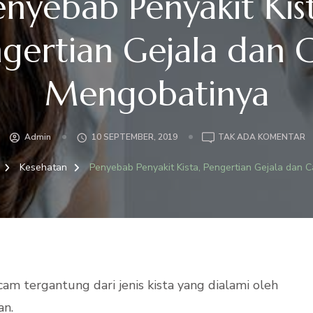
enyebab Penyakit Kist
gertian Gejala dan 
Mengobatinya
P
Admin
10 SEPTEMBER, 2019
TAK ADA KOMENTAR
P
P
g
Kesehatan
Penyebab Penyakit Kista, Pengertian Gejala dan 
K
P
G
D
C
M
m tergantung dari jenis kista yang dialami oleh
an.