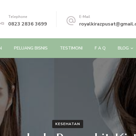
Telephone
E-Mail
0823 2836 3699
royalkirazpusat@gmail
N
PELUANG BISNIS
TESTIMONI
F A Q
BLOG
KESEHATAN