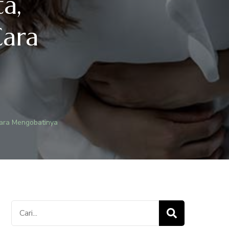
a,
Cara
ADA
ENYEBAB
ENYAKIT
Cara Mengobatinya
ISTA,
ENGERTIAN
EJALA
AN
ARA
ENGOBATINYA
Cari
untuk: