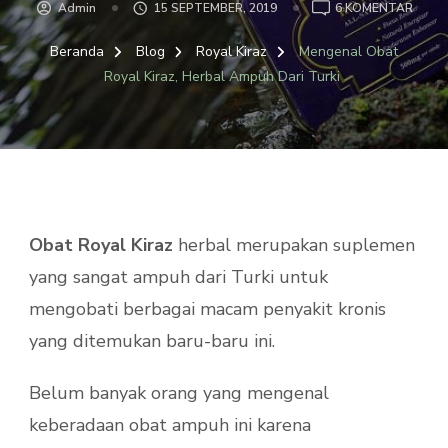
PADA
Admin
15 SEPTEMBER, 2019
6 KOMENTAR
MENG
OBAT
Beranda
Blog
Royal Kiraz
Mengenal Obat
ROYA
Royal Kiraz, Herbal Ampuh Dari Turki
KIRAZ
HERB
AMPU
DARI
TURKI
Obat Royal Kiraz
herbal merupakan suplemen
yang sangat ampuh dari Turki untuk
mengobati berbagai macam penyakit kronis
yang ditemukan baru-baru ini.
Belum banyak orang yang mengenal
keberadaan obat ampuh ini karena