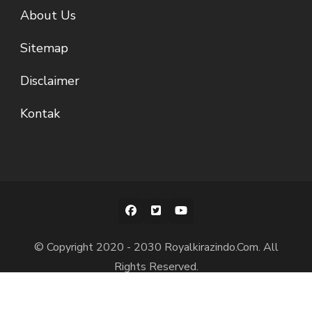
About Us
Sitemap
Disclaimer
Kontak
© Copyright 2020 - 2030 Royalkirazindo.Com. All
Rights Reserved.
Blossom Spa | Diciptakan Oleh
Blossom
Themes
.Ditenagai oleh
WordPress
.
Privacy Policy