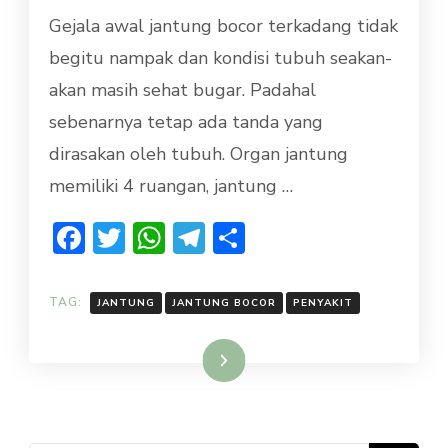
KENALI
Gejala awal jantung bocor terkadang tidak
GEJALA
AWAL
begitu nampak dan kondisi tubuh seakan-
JANTUNG
akan masih sehat bugar. Padahal
BOCOR
PADA
sebenarnya tetap ada tanda yang
PRIA
dirasakan oleh tubuh. Organ jantung
memiliki 4 ruangan, jantung …
Facebook
Twitter
WhatsApp
Telegram
Share
TAG:
JANTUNG
JANTUNG BOCOR
PENYAKIT
Baca Selengkapnya