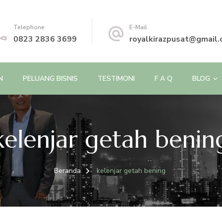
Telephone
E-Mail
0823 2836 3699
royalkirazpusat@gmail
N
PELUANG BISNIS
TESTIMONI
F A Q
BLOG
kelenjar getah benin
Beranda
kelenjar getah bening