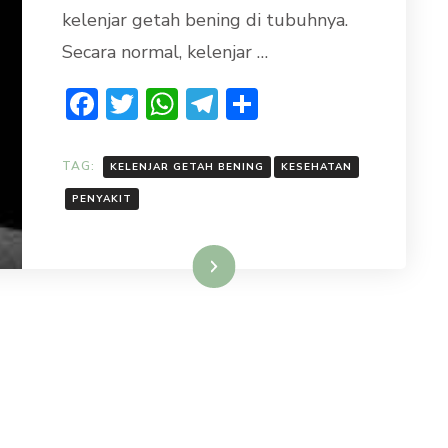
PENGOBATANNYA
kelenjar getah bening di tubuhnya.
Secara normal, kelenjar …
Facebook
Twitter
WhatsApp
Telegram
Share
TAG:
KELENJAR GETAH BENING
KESEHATAN
PENYAKIT
Baca Selengkapnya