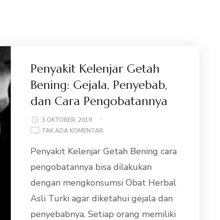
Penyakit Kelenjar Getah
Bening: Gejala, Penyebab,
dan Cara Pengobatannya
3 OKTOBER, 2019
PADA
TAK ADA KOMENTAR
PENYAKIT
Penyakit Kelenjar Getah Bening cara
KELENJAR
GETAH
pengobatannya bisa dilakukan
BENING:
dengan mengkonsumsi Obat Herbal
GEJALA,
PENYEBAB,
Asli Turki agar diketahui gejala dan
DAN
penyebabnya. Setiap orang memiliki
CARA