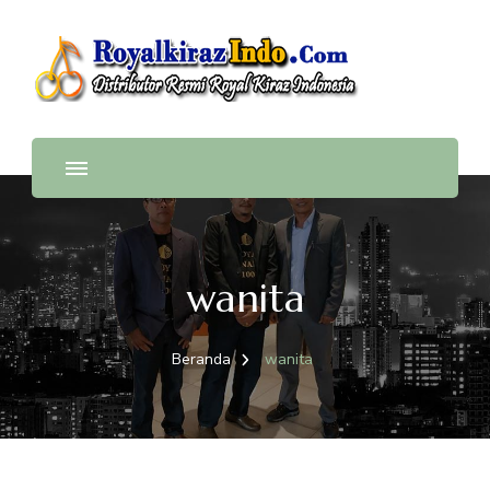
Royalkirazindo.Com
Distributor Resmi Royal Kiraz Indonesia
wanita
Beranda
wanita