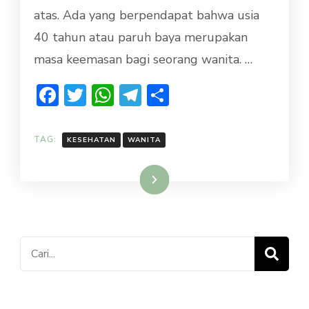
atas. Ada yang berpendapat bahwa usia
ORGAN
INTIM
40 tahun atau paruh baya merupakan
UNTUK
masa keemasan bagi seorang wanita. …
WANITA
USIA
Facebook
Twitter
WhatsApp
Telegram
Share
40
TAHUN
KEATAS
TAG:
KESEHATAN
WANITA
Baca Selengkapnya
Cari
untuk: